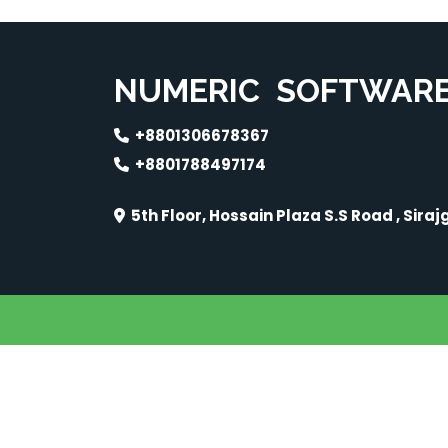
NUMERIC
SOFTWAR
+8801306678367
+8801788497174
5th Floor, Hossain Plaza S.S Road , Siraj