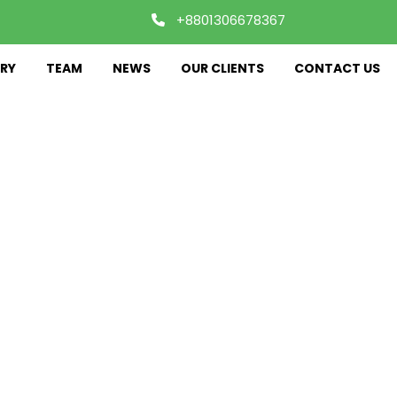
+8801306678367
RY
TEAM
NEWS
OUR CLIENTS
CONTACT US