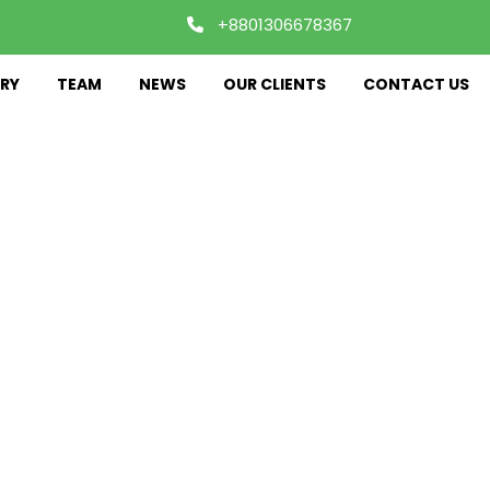
+8801306678367
RY
TEAM
NEWS
OUR CLIENTS
CONTACT US