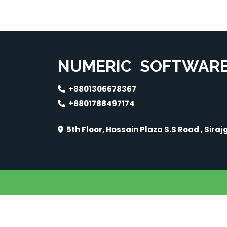
NUMERIC
SOFTWAR
+8801306678367
+8801788497174
5th Floor, Hossain Plaza S.S Road , Siraj